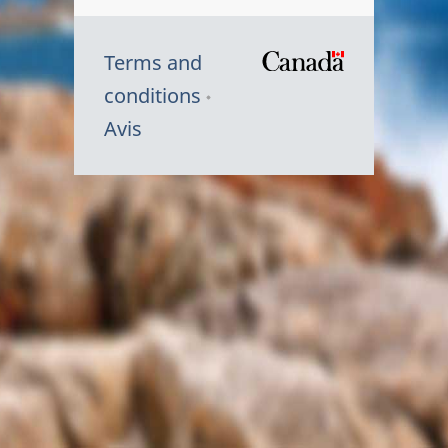
Terms and
/
conditions
Symbole
Avis
du
gouvernem
du
Canada