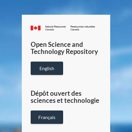
Canada.ca
/
Gouverneme
Open Science and
du
Technology Repository
Canada
English
Dépôt ouvert des
sciences et technologie
Français