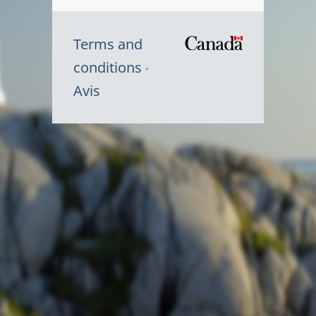
Terms and
/
conditions
Symbole
Avis
du
gouvernem
du
Canada