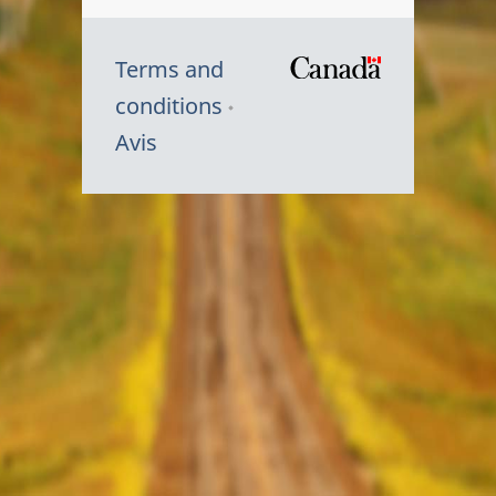
Terms and
/
conditions
Symbole
Avis
du
gouvernem
du
Canada