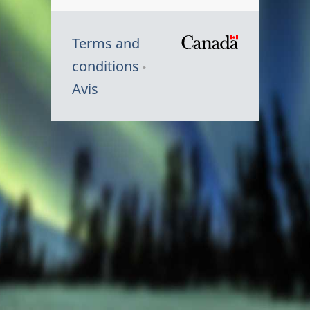
Terms and
/
conditions
Symbole
Avis
du
gouvernem
du
Canada