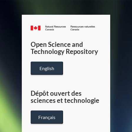
Canada.ca
/
Gouverneme
Open Science and
du
Technology Repository
Canada
English
Dépôt ouvert des
sciences et technologie
Français