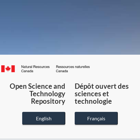
Canada.ca
/
Gouvernement
Open Science and
Dépôt ouvert des
du
Technology
sciences et
Canada
Repository
technologie
English
Français