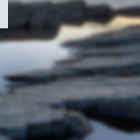
/
Symbole
du
gouvernement
du
Canada