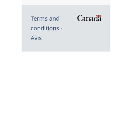
Terms and
/
conditions
Symbole
Avis
du
gouvernem
du
Canada