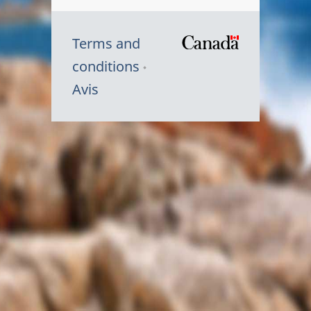
Terms and
/
conditions
Symbole
Avis
du
gouvernem
du
Canada