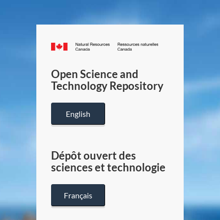
Canada.ca
/
Gouverneme
Open Science and
du
Technology Repository
Canada
English
Dépôt ouvert des
sciences et technologie
Français