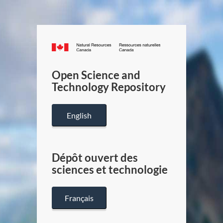
Canada.ca
/
Gouverneme
Open Science and
du
Technology Repository
Canada
English
Dépôt ouvert des
sciences et technologie
Français