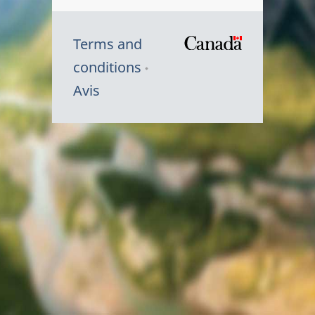
Terms and
/
conditions
Symbole
Avis
du
gouvernem
du
Canada