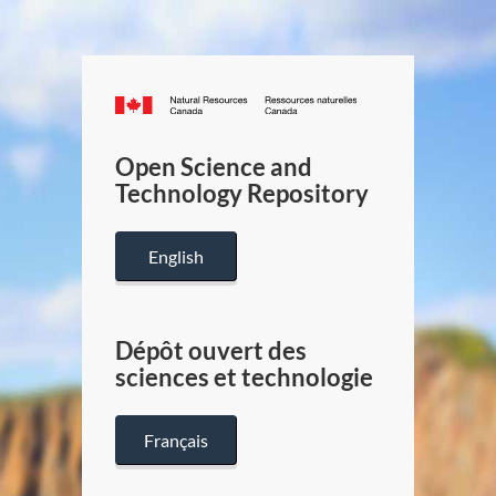
Canada.ca
/
Gouverneme
Open Science and
du
Technology Repository
Canada
English
Dépôt ouvert des
sciences et technologie
Français