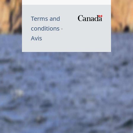
Terms and
/
conditions
Symbole
Avis
du
gouvernem
du
Canada