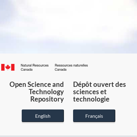
Canada.ca
/
Gouvernement
Open Science and
Dépôt ouvert des
du
Technology
sciences et
Canada
Repository
technologie
English
Français