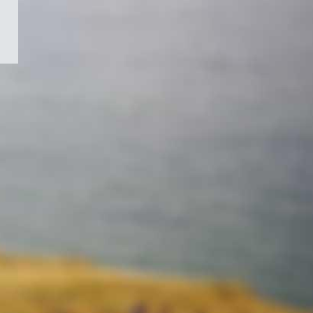
/
Symbole
du
gouvernement
du
Canada