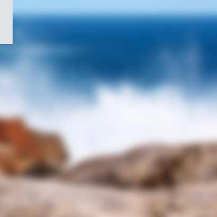
/
Symbole
du
gouvernement
du
Canada