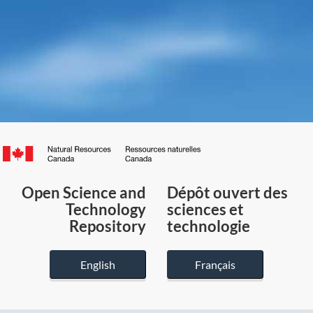
Canada.ca
/
Gouvernement
Open Science and
Dépôt ouvert des
du
Technology
sciences et
Canada
Repository
technologie
English
Français