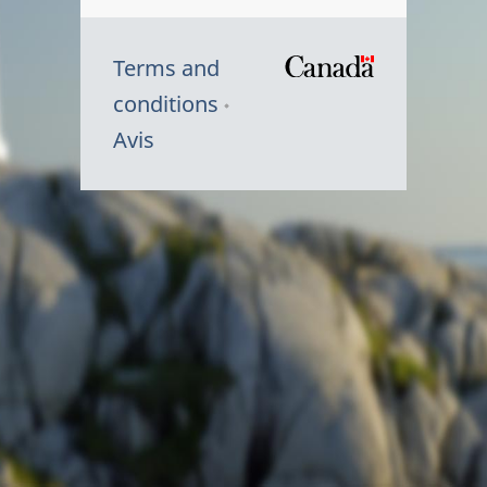
Terms and
/
conditions
Symbole
Avis
du
gouvernem
du
Canada