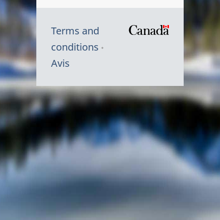
Terms and
/
conditions
Symbole
Avis
du
gouvernem
du
Canada