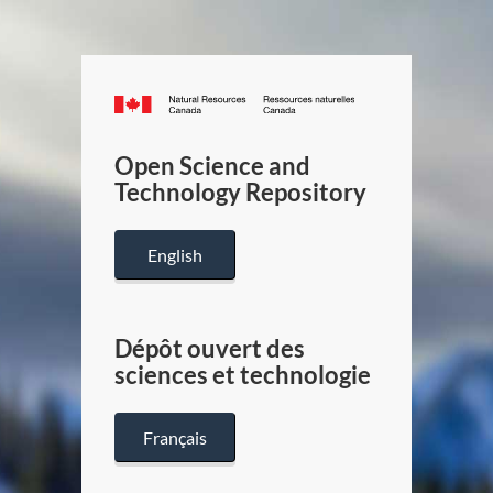
Canada.ca
/
Gouverneme
Open Science and
du
Technology Repository
Canada
English
Dépôt ouvert des
sciences et technologie
Français