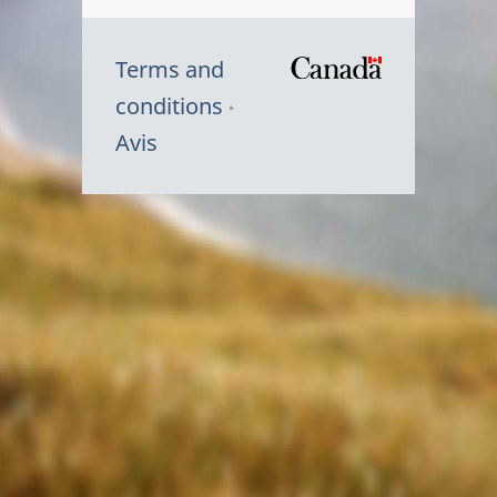
Terms and
/
conditions
Symbole
Avis
du
gouvernem
du
Canada