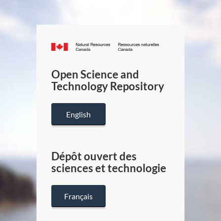
Canada.ca
/
Gouverneme
Open Science and
du
Technology Repository
Canada
English
Dépôt ouvert des
sciences et technologie
Français