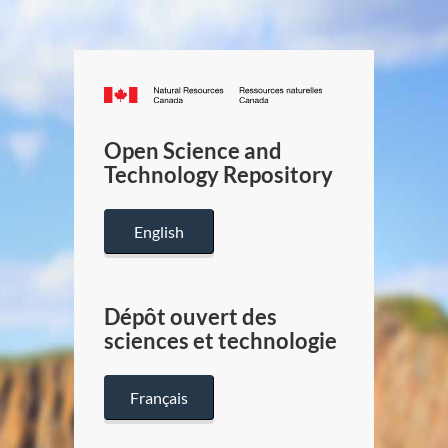
Canada.ca
/
Gouverneme
Open Science and
du
Technology Repository
Canada
English
Dépôt ouvert des
sciences et technologie
Français