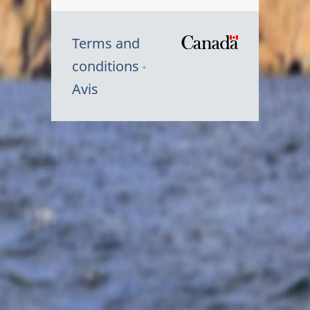
Terms and
/
conditions
Symbole
Avis
du
gouvernem
du
Canada