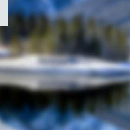
/
Symbole
du
gouvernement
du
Canada