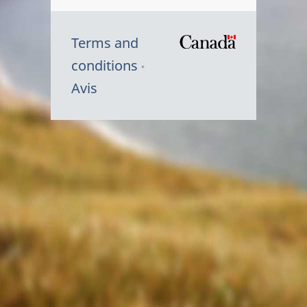
Terms and
/
conditions
Symbole
Avis
du
gouvernem
du
Canada