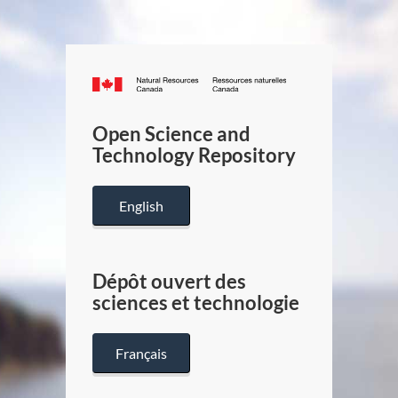
Canada.ca
/
Gouverneme
Open Science and
du
Technology Repository
Canada
English
Dépôt ouvert des
sciences et technologie
Français