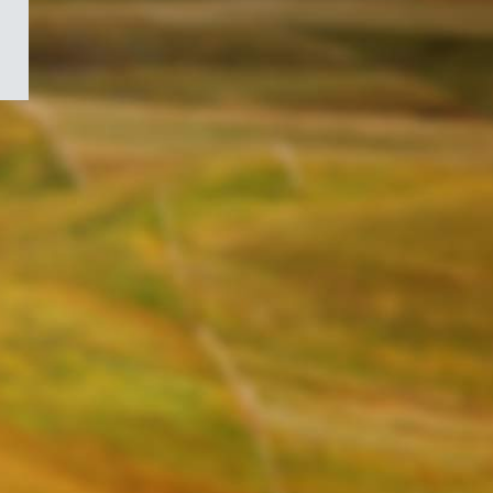
/
Symbole
du
gouvernement
du
Canada