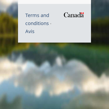
Terms and
/
conditions
Symbole
Avis
du
gouvernem
du
Canada