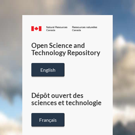
Canada.ca
/
Gouverneme
Open Science and
du
Technology Repository
Canada
English
Dépôt ouvert des
sciences et technologie
Français