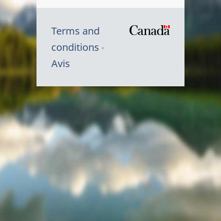
Terms and
/
conditions
Symbole
Avis
du
gouvernem
du
Canada