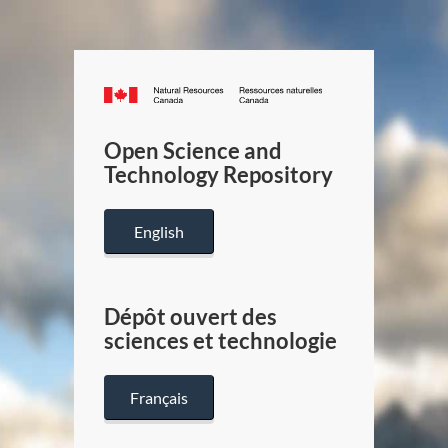
Canada.ca
/
Gouverneme
Open Science and
du
Technology Repository
Canada
English
Dépôt ouvert des
sciences et technologie
Français