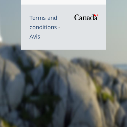
Terms and
/
conditions
Symbole
Avis
du
gouvernem
du
Canada