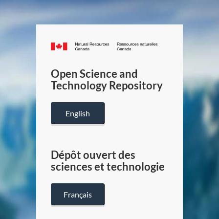
Canada.ca
/
Gouverneme
Open Science and
du
Technology Repository
Canada
English
Dépôt ouvert des
sciences et technologie
Français