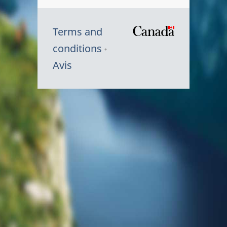
Terms and
/
conditions
Symbole
Avis
du
gouvernem
du
Canada