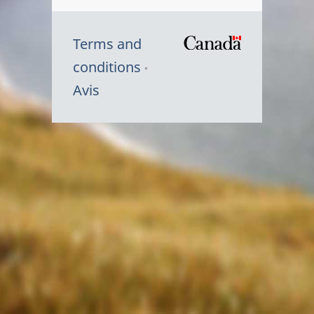
Terms and
/
conditions
Symbole
Avis
du
gouvernem
du
Canada