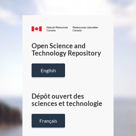
Canada.ca
/
Gouverneme
Open Science and
du
Technology Repository
Canada
English
Dépôt ouvert des
sciences et technologie
Français