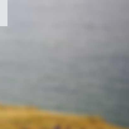
/
Symbole
du
gouvernement
du
Canada