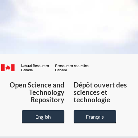
Canada.ca
/
Gouvernement
Open Science and
Dépôt ouvert des
du
Technology
sciences et
Canada
Repository
technologie
English
Français