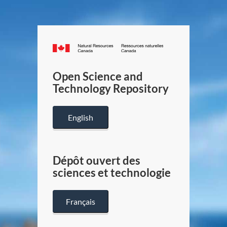
Canada.ca
/
Gouverneme
Open Science and
du
Technology Repository
Canada
English
Dépôt ouvert des
sciences et technologie
Français