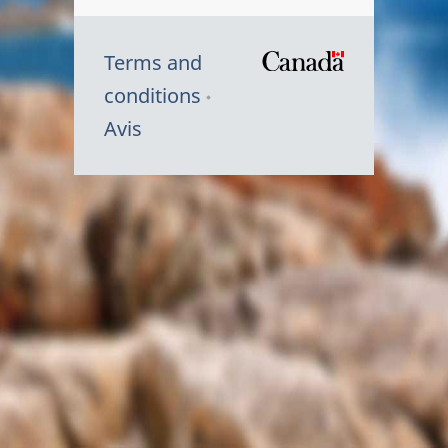
Terms and
/
conditions
Symbole
Avis
du
gouvernem
du
Canada