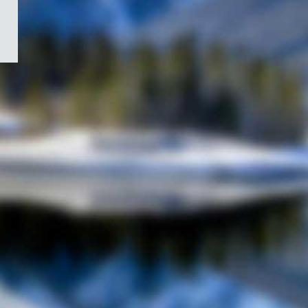
/
Symbole
du
gouvernement
du
Canada