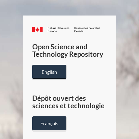
Canada.ca
/
Gouverneme
Open Science and
du
Technology Repository
Canada
English
Dépôt ouvert des
sciences et technologie
Français