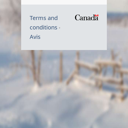
Terms and
/
conditions
Symbole
Avis
du
gouvernem
du
Canada