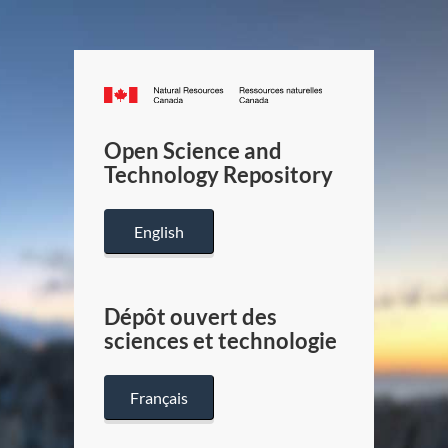
Canada.ca
/
Gouverneme
Open Science and
du
Technology Repository
Canada
English
Dépôt ouvert des
sciences et technologie
Français