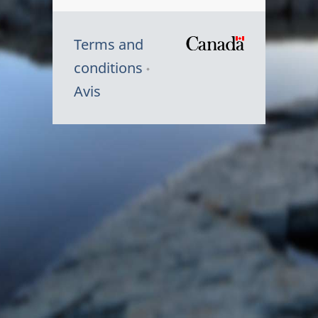
Terms and
/
conditions
Symbole
Avis
du
gouvernem
du
Canada