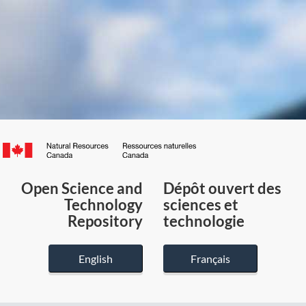
Canada.ca
/
Gouvernement
Open Science and
Dépôt ouvert des
du
Technology
sciences et
Canada
Repository
technologie
English
Français