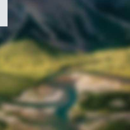
/
Symbole
du
gouvernement
du
Canada