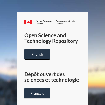
Canada.ca
/
Gouverneme
Open Science and
du
Technology Repository
Canada
English
Dépôt ouvert des
sciences et technologie
Français