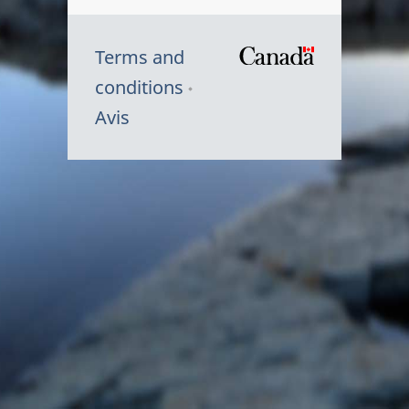
Terms and
/
conditions
Symbole
Avis
du
gouvernem
du
Canada