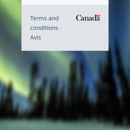
Terms and
/
conditions
Symbole
Avis
du
gouvernem
du
Canada