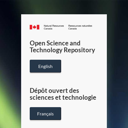
Canada.ca
/
Gouverneme
Open Science and
du
Technology Repository
Canada
English
Dépôt ouvert des
sciences et technologie
Français