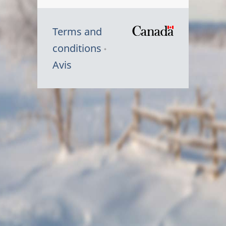
Terms and
/
conditions
Symbole
Avis
du
gouvernem
du
Canada