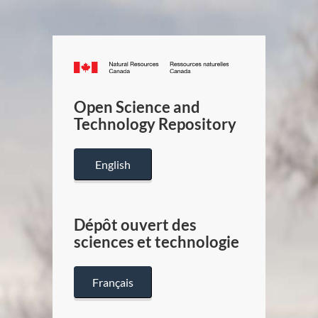
Canada.ca
/
Gouverneme
Open Science and
du
Technology Repository
Canada
English
Dépôt ouvert des
sciences et technologie
Français