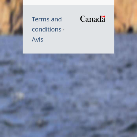
Terms and
/
conditions
Symbole
Avis
du
gouvernem
du
Canada