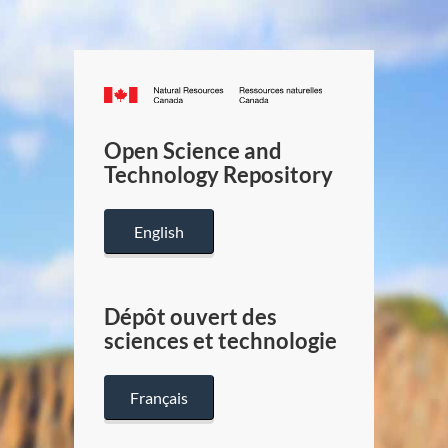
Canada.ca
/
Gouverneme
Open Science and
du
Technology Repository
Canada
English
Dépôt ouvert des
sciences et technologie
Français