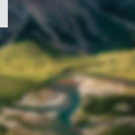
/
Symbole
du
gouvernement
du
Canada