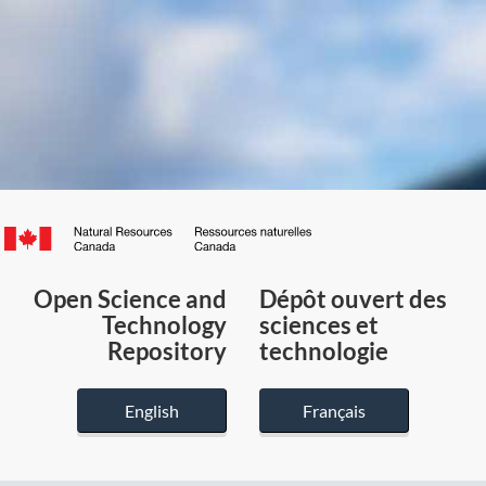
Canada.ca
/
Gouvernement
Open Science and
Dépôt ouvert des
du
Technology
sciences et
Canada
Repository
technologie
English
Français