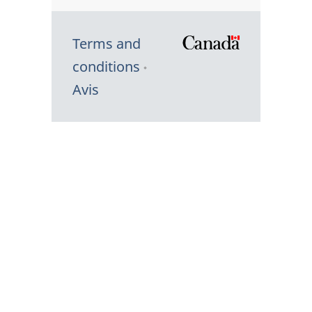
Terms and
/
conditions
Symbole
Avis
du
gouvernem
du
Canada