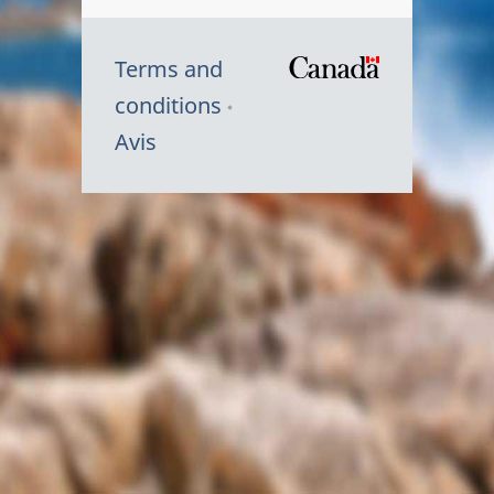
Terms and
/
conditions
Symbole
Avis
du
gouvernem
du
Canada