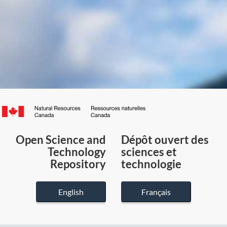
Canada.ca
/
Gouvernement
Open Science and
Dépôt ouvert des
du
Technology
sciences et
Canada
Repository
technologie
English
Français