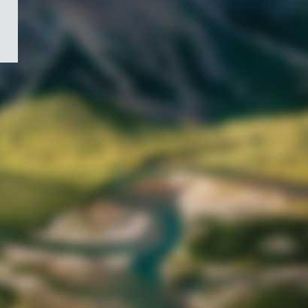
/
Symbole
du
gouvernement
du
Canada