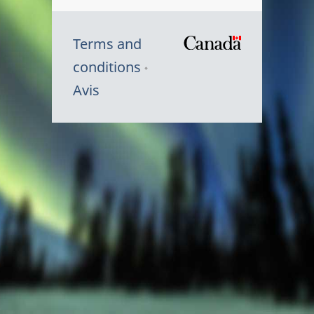
Terms and
/
conditions
Symbole
Avis
du
gouvernem
du
Canada