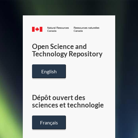
Canada.ca
/
Gouverneme
Open Science and
du
Technology Repository
Canada
English
Dépôt ouvert des
sciences et technologie
Français