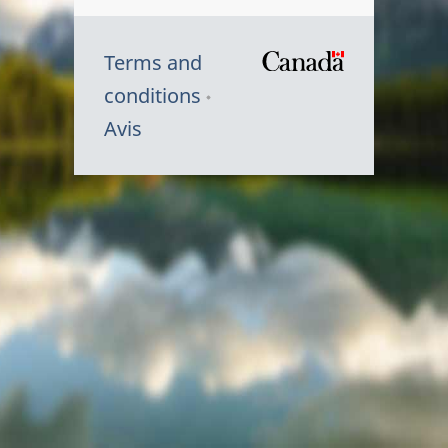
Terms and
/
conditions
Symbole
Avis
du
gouvernem
du
Canada