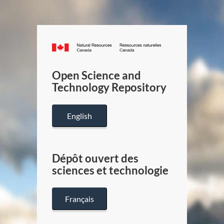
Canada.ca
/
Gouverneme
Open Science and
du
Technology Repository
Canada
English
Dépôt ouvert des
sciences et technologie
Français