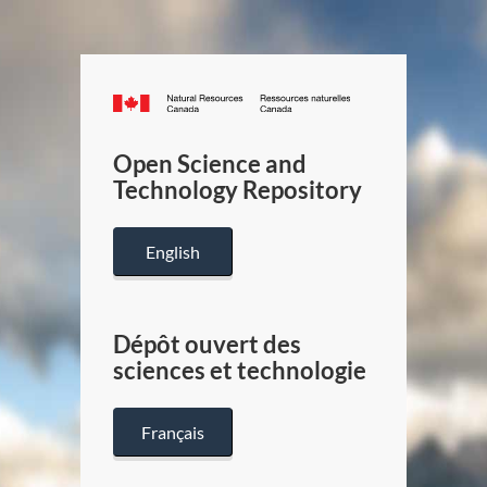
Canada.ca
/
Gouverneme
Open Science and
du
Technology Repository
Canada
English
Dépôt ouvert des
sciences et technologie
Français