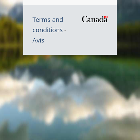
Terms and
/
conditions
Symbole
Avis
du
gouvernem
du
Canada