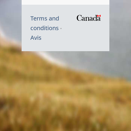
Terms and
/
conditions
Symbole
Avis
du
gouvernem
du
Canada