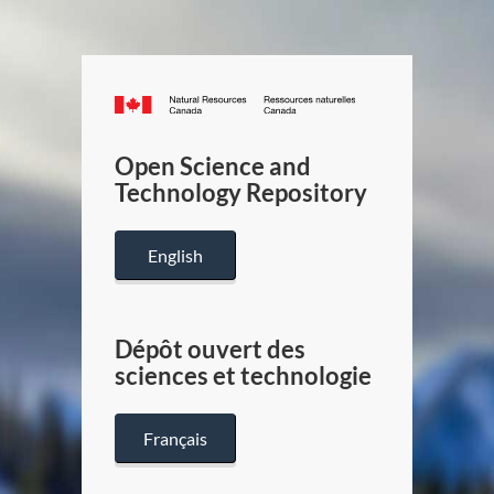
Canada.ca
/
Gouverneme
Open Science and
du
Technology Repository
Canada
English
Dépôt ouvert des
sciences et technologie
Français