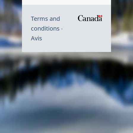
Terms and
/
conditions
Symbole
Avis
du
gouvernem
du
Canada