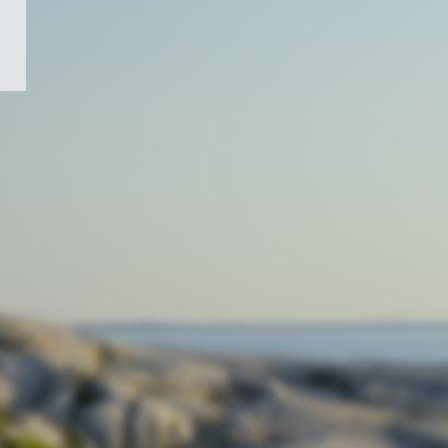
/
Symbole
du
gouvernement
du
Canada