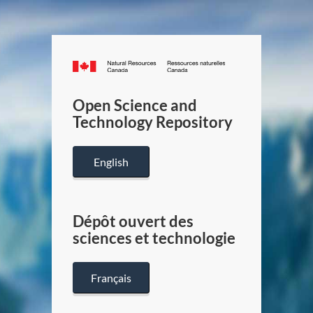
Canada.ca
/
Gouverneme
Open Science and
du
Technology Repository
Canada
English
Dépôt ouvert des
sciences et technologie
Français