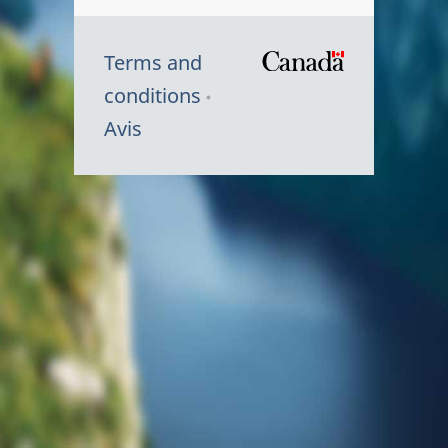
Terms and
/
conditions
Symbole
Avis
du
gouvernem
du
Canada