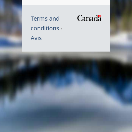
Terms and
/
conditions
Symbole
Avis
du
gouvernem
du
Canada