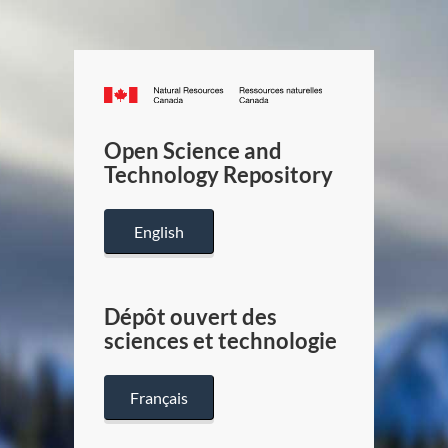
Canada.ca
/
Gouverneme
Open Science and
du
Technology Repository
Canada
English
Dépôt ouvert des
sciences et technologie
Français