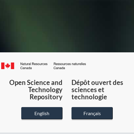
Canada.ca
/
Gouvernement
Open Science and
Dépôt ouvert des
du
Technology
sciences et
Canada
Repository
technologie
English
Français