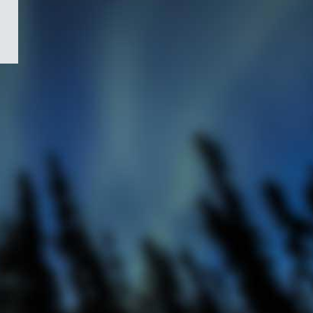
/
Symbole
du
gouvernement
du
Canada