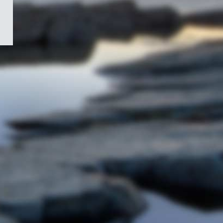
/
Symbole
du
gouvernement
du
Canada