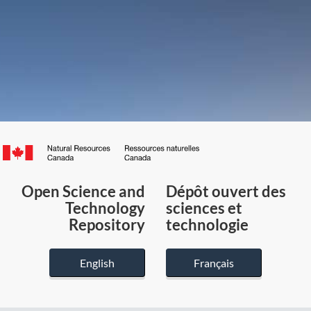
Canada.ca
/
Gouvernement
Open Science and
Dépôt ouvert des
du
Technology
sciences et
Canada
Repository
technologie
English
Français