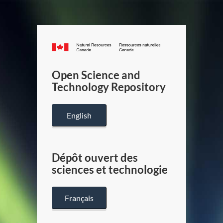
Canada.ca
/
Gouverneme
Open Science and
du
Technology Repository
Canada
English
Dépôt ouvert des
sciences et technologie
Français