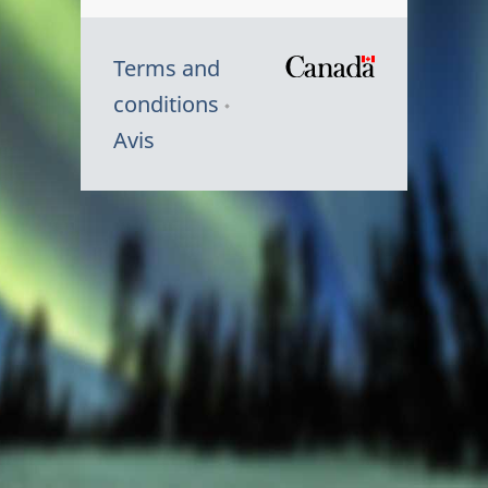
Terms and
/
conditions
Symbole
Avis
du
gouvernem
du
Canada