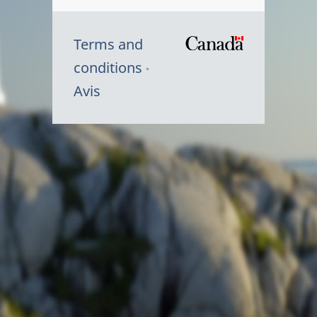
Terms and
/
conditions
Symbole
Avis
du
gouvernem
du
Canada