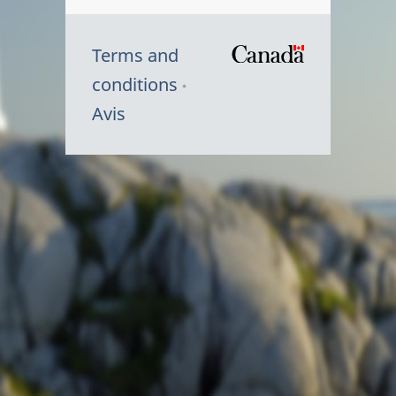
Terms and
/
conditions
Symbole
Avis
du
gouvernem
du
Canada